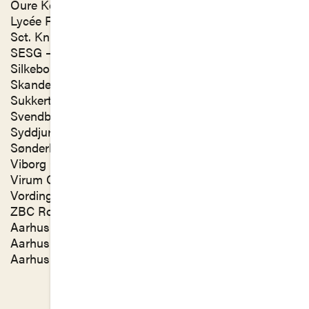
Oure Kostgymnasium,
Lycée Français Prins Henrik / Prins Henriks Skole,
Sct. Knuds Gymnasium,
SESG – Svendborg Erhvervsgymnasier,
Silkeborg Gymnasium,
Skanderborg Gymnasium,
Sukkertoppen Gymnasium,
Svendborg Gymnasium,
Syddjurs Gymnasium,
Sønderborg Statsskole,
Viborg Gymnasium,
Virum Gymnasium,
Vordingborg Gymnasium & HF,
ZBC Roskilde EUX, Sosu,
Aarhus Gymnasium, Aarhus C
Aarhus Gymnasium, Viby
Aarhus Katedralskole.