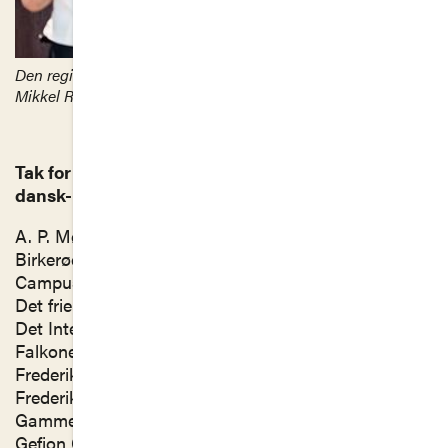
Den regionale talefest på Dokk1 i Aarhus i foråret 2024. Foto:
Mikkel Randløv/elektrofilm.dk
Tak for opbakningen og engagementet til alle jer
dansk- og retoriklærere fra:
A. P. Møller-skolen,
Birkerød Gymnasium STX, HF, IB & Kostskole,
Campus Bornholm,
Det frie Gymnasium,
Det Internationale Gymnasium (Niels Brock)
Falkonergårdens Gymnasium og HF,
Frederiksborg Gymnasium og HF,
Frederikssund Gymnasium,
Gammel Hellerup Gymnasium,
Gefion Gymnasium,