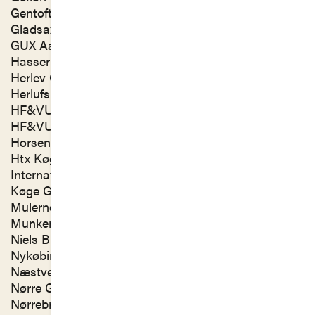
Gentofte Gymnasium,
Gladsaxe Gymnasium,
GUX Aasiaat,
Hasseris Gymnasium & IB World School,
Herlev Gymnasium & HF,
Herlufsholm Skole og Gods,
HF&VUC NORD, Aalborg,
HF&VUC NORD, Hobro,
Horsens Gymnasium & HF,
Htx Køge, EUC Sjælland,
International School of Hellerup,
Køge Gymnasium,
Mulernes Legatskole,
Munkensdam Gymnasium,
Niels Brocks Innovationsgymnasium,
Nykøbing Katedralskole,
Næstved Gymnasium og HF,
Nørre Gymnasium,
Nørrebro Gymnasium,