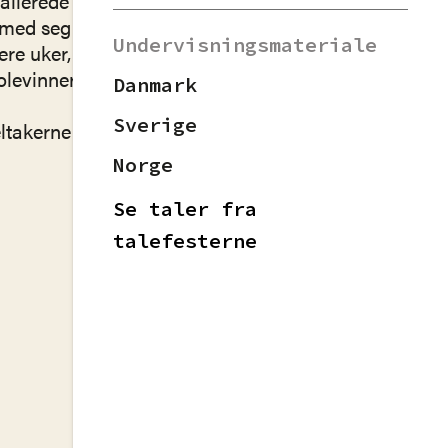
allerede i august,
med seg tilbake til
Undervisningsmateriale
lere uker, og rundt
kolevinnerne de
Danmark
Sverige
eltakerne taler om
Norge
Se taler fra
talefesterne