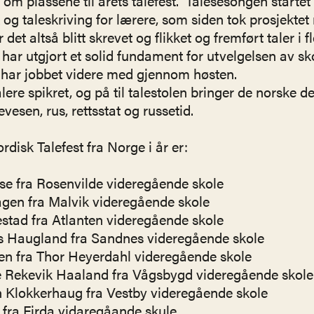
t om plassene til årets talefest. Talesesongen startet 
 og taleskriving for lærere, som siden tok prosjektet 
 det altså blitt skrevet og flikket og fremført taler i f
 har utgjort et solid fundament for utvelgelsen av s
e har jobbet videre med gjennom høsten.
alere spikret, og på til talestolen bringer de norske d
evesen, rus, rettsstat og russetid.
rdisk Talefest fra Norge i år er:
 fra Rosenvilde videregående skole
en fra Malvik videregående skole
ad fra Atlanten videregående skole
augland fra Sandnes videregående skole
fra Thor Heyerdahl videregående skole
ekevik Haaland fra Vågsbygd videregående skole
Klokkerhaug fra Vestby videregående skole
ra Firda vidaregåande skule