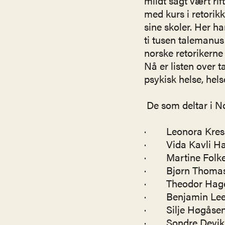
mildt sagt vært rif
med kurs i retorikk
sine skoler. Her har
ti tusen talemanus
norske retorikern
Nå er listen over t
psykisk helse, hels
De som deltar i No
· Leonora Kresse
· Vida Kavli Hag
· Martine Folkest
· Bjørn Thomas H
· Theodor Hagen 
· Benjamin Lee R
· Silje Høgåsen 
· Sondre Devik f