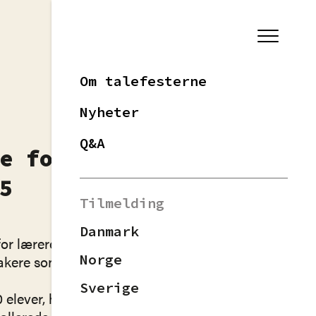
Om talefesterne
Nyheter
Q&A
e for å
5
Tilmelding
Danmark
for lærere og
Norge
takere som skal
Sverige
elever, har det