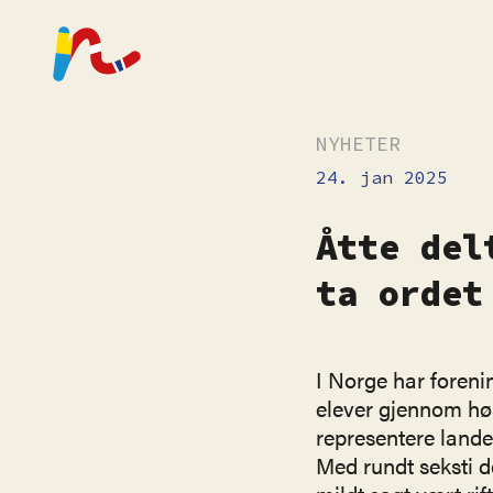
NYHETER
24. jan 2025
Åtte del
ta ordet
I Norge har foreni
elever gjennom høs
representere landet
Med rundt seksti d