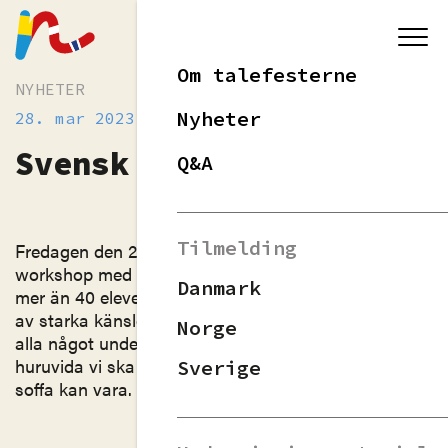
Om talefesterne
NYHETER
Nyheter
28. mar 2023
Svensk elev-workshop
Q&A
Tilmelding
Fredagen den 24 mars höll Sverige sin första
workshop med gymnasieelever. Under dagen deltog
Danmark
mer än 40 elever från sex skolor. Med en blandning
av starka känslor och innovativa idéer lärde vi oss
Norge
alla något under dagen. Talen handlade om allt från
huruvida vi ska befolka Mars till hur viktig en skön
Sverige
soffa kan vara.