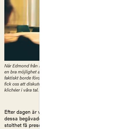
När Edmond från Franska skolan talade om hemlöshet fick vi
en bra möjlighet att tänka över hur vårt lands resurser
faktiskt borde fördelas. Jonatan från Carlforsska gymnasiet
fick oss att diskutera och tänka på hur vi ska använda
klichéer i våra tal.
Efter dagen är vi i projektet mycket imponerade över
dessa begåvade ungdomar. Vi längtar efter att med
stolthet få presentera några av ungdomarna på den