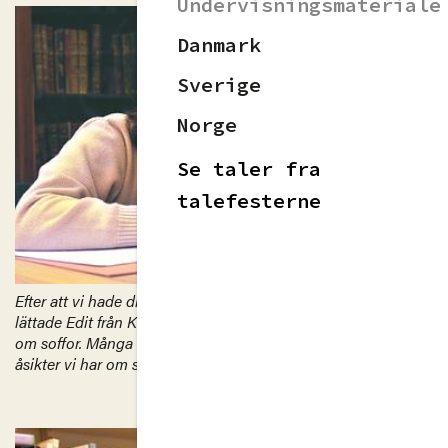
Undervisningsmateriale
Danmark
Sverige
Norge
Se taler fra
talefesterne
Efter att vi hade diskuterat hur förödande mobbning kan vara
lättade Edit från Katedralskolan upp stämningen med ett tal
om soffor. Många av oss blev förvånade över hur starka
åsikter vi har om soffor.