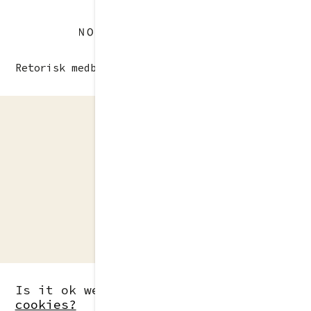
Norden og verden
Retorisk medborgerskab før, nu og i fremtiden
Is it ok we use
NO
THANKS
cookies?