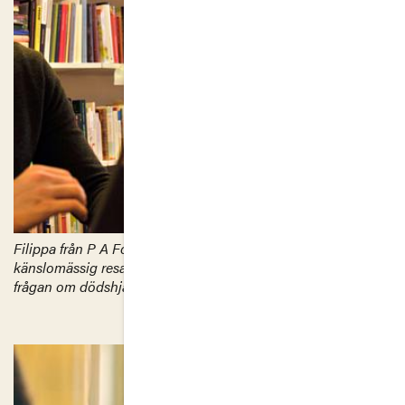
Filippa från P A Fogelströms gymnasium tog oss på en
känslomässig resa vilken ledde till nya tankar i den svåra
frågan om dödshjälp.