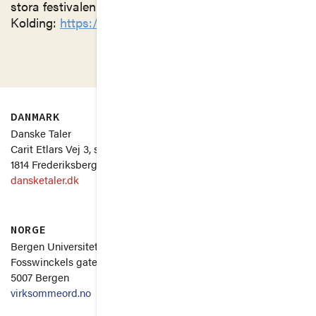
stora festivalen i
Kolding:
https://www.facebook.com/events/4901341
DANMARK
SVERIGE
Danske Taler
Uppsala Universitet
Carit Etlars Vej 3, st.
Thunbergsvägen 3P
1814 Frederiksberg C
751 26 Uppsala
dansketaler.dk
svenskatal.se
NORGE
Om
Bergen Universitet
Fosswinckels gate 6
5007 Bergen
virksommeord.no