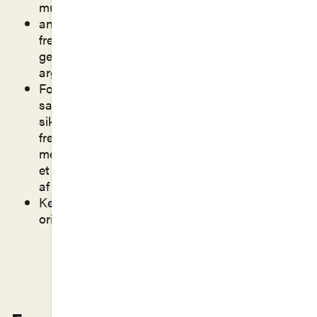
mundtlige som skriftlige sammenhænge.
anvende forskellige mundtlige og skriftlige
fremstillingsformer formålsbestemt og
genrebevidst, herunder redegøre, kommentere,
argumentere, diskutere, vurdere og reflektere.
Formål: Gennem udvikling af kritisk-analytisk
sans, refleksionsevne samt beherskelse af et
sikkert sprogligt udtryk, er formålet endeligt at
fremme elevernes muligheder for som
medborgere at orientere sig og aktivt tage del i
et demokratisk og globaliseret samfund præget
af digitalisering.
Kernestof: svenske og norske tekster på
originalsprog.