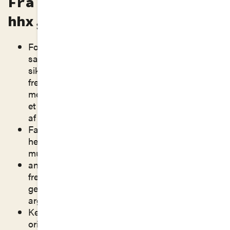
Fra læreplanen Dansk –
hhx, 2017
Formål: Gennem udvikling af kritisk-analytisk
sans, refleksionsevne samt beherskelse af et
sikkert sprogligt udtryk, er formålet endeligt at
fremme elevernes muligheder for som
medborgere at orientere sig og aktivt tage del i
et demokratisk og globaliseret samfund præget
af digitalisering.
Faglige mål: demonstrere indsigt i retoriske,
herunder stilistiske, virkemidler i såvel
mundtlige som skriftlige sammenhænge.
anvende forskellige mundtlige og skriftlige
fremstillingsformer formålsbestemt og
genrebevidst, herunder redegøre, kommentere,
argumentere, diskutere, vurdere og reflektere.
Kernestof: svenske og norske tekster på
originalsprog.