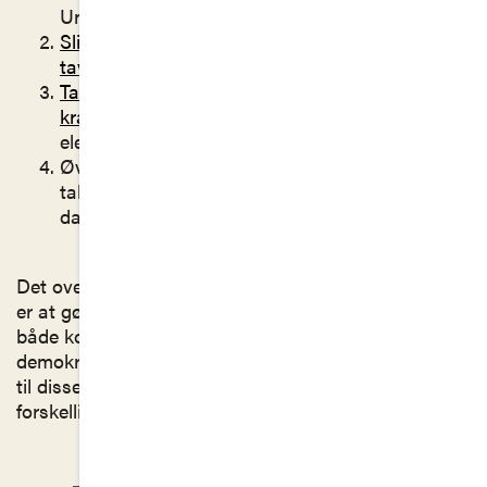
Undervejs er der links til taler og øvelser.
Slides – med teori og stikord til
tavleundervisning
.
Taleguide med opgavebeskrivelse og formelle
krav til opgaven
. Kan udleveres direkte til
eleverne.
Øvelser. En samling af skrive-, lytte- og
taleøvelser, som også kan anvendes bredt i
dansk- eller retorikundervisningen.
Det overordnede formål med undervisningsforløbet
er at gøre eleverne bevidste om deres egen stemme;
både konkret i klasserummet og overført i en
demokratisk kontekst. Desuden kan indholdet kobles
til disse nedslag i danskfagets læreplaner på de
forskellige gymnasiale uddannelser: