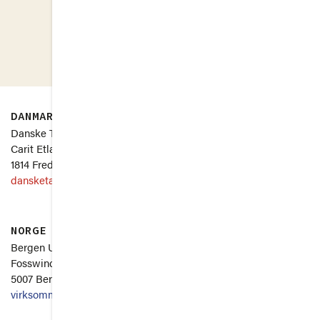
DANMARK
SVERIGE
Danske Taler
Uppsala Universitet
Carit Etlars Vej 3, st.
Thunbergsvägen 3P
1814 Frederiksberg C
751 26 Uppsala
dansketaler.dk
svenskatal.se
NORGE
Om
Bergen Universitet
Fosswinckels gate 6
5007 Bergen
virksommeord.no