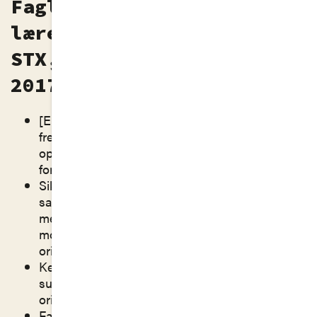
Faglige mål fra
læreplanen Dansk A –
STX, 2017 og Dansk – HF,
2017
[Eleven skal kunne] anvende centrale mundtlige
fremstillingsformer (herunder holde faglige
oplæg og argumentere for et synspunkt) med
formidlingsbevidsthed.
Sikker udtryksfærdighed og kritisk-analytisk
sans fremmer elevernes muligheder for som
medborgere at orientere sig og handle i et
moderne, demokratisk, digitaliseret og globalt
orienteret samfund.
Kernestoffet består af dansksprogede tekster
suppleret med norske og svenske tekster på
originalsprog.
Faglige mål: Her arbejdes metodisk med