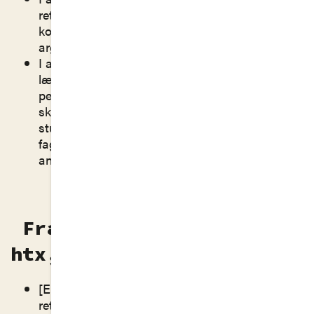
retorisk analyse, herunder analyse af
kommunikationssituationen, appelformer og
argumentation
I arbejdet med elevernes udtryksfærdigheder
lægges der vægt på dels at udvikle elevernes
personlige stemme gennem kreative
skriveøvelser, dels på elevernes
studieforberedende kompetencer med fokus på
faglig udtryksfærdighed mundtligt, skriftligt og i
andre former.
Fra læreplanen Dansk –
htx, 2017
[Eleven skal kunne] demonstrere indsigt i
retoriske, herunder stilistiske, virkemidler i såvel