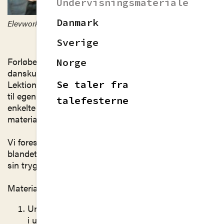
Undervisningsmateriale
Danmark
Elevworkshop 2023 - Foto: Mikkel Randløv/elektrofilm
Sverige
Forløbet består af 6 lektioner a 90 min. og er tiltænkt
Norge
danskundervisningen på ungdomsuddannelserne.
Se taler fra
Lektionsbeskrivelserne er tænkt som en inspiration
til egen undervisning. Man er velkommen til at hapse
talefesterne
enkelte øvelser, eksempeltaler eller slides eller bruge
materialet i sin helhed.
Vi foreslår, at klassen inddeles i grupper (f.eks.
blandet fagligt niveau eller blandet talelyst). Man har
sin trygge talegruppe gennem hele forløbet.
Materialet består af:
Undervisningsbeskrivelsen. De enkelte moduler
i undervisningsforløbet har hver sin underside.