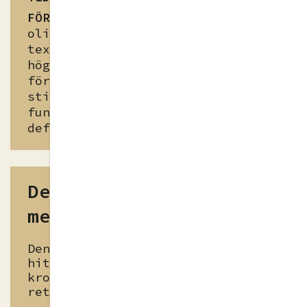
FÖRBEREDELSE
Välj ut minst tre
olika texter. Tips på vilka
texter som kan väljas är: låtar,
högtidstal, dikter. Var även
förberedd på att förklara hur de
stilfigurerna ni ämnar diskutera
fungerar, samt ha lättförståeliga
definitioner för dessa.
Den gyllene
medelvägen
Denna övning hjälper elever att
hitta sitt eget naturliga
kroppsspråk och sin egen stil som
retoriker.