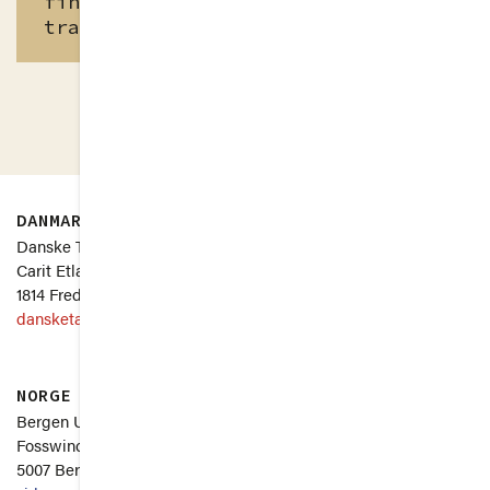
finns både inspelat och
transkriberat
DANMARK
SVERIGE
Danske Taler
Uppsala Universitet
Carit Etlars Vej 3, st.
Thunbergsvägen 3P
1814 Frederiksberg C
751 26 Uppsala
dansketaler.dk
svenskatal.se
NORGE
Om
Bergen Universitet
Fosswinckels gate 6
5007 Bergen