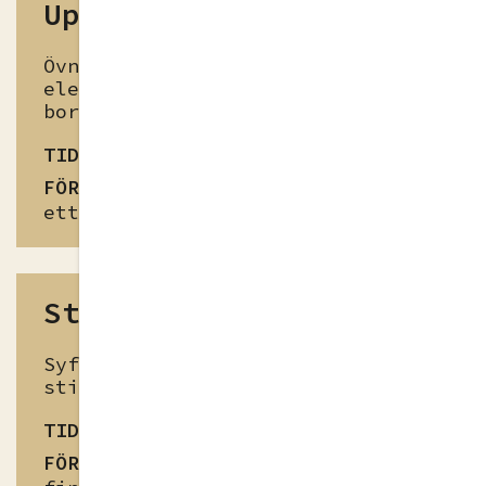
Uppräckt hand
Övningens syfte är att träna
eleverna på att lyfta sin blick
bort från sitt manus.
TID
60min
FÖRBEREDELSE
Eleverna måste ha
ett tal att hålla
Stilfigurer
Syftet är att bli uppmärksam på
stilfigurers funktion i ett tal.
TID
20-45min
FÖRBEREDELSE
Välj ett tal som