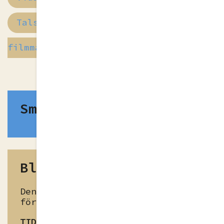
Talskrivningsprocessen
filmmateriale
Smycka och framföra
Blomsterspråk
Denna uppgift stärker elevers
förståelse av stilfigurer.
TID
45-60min