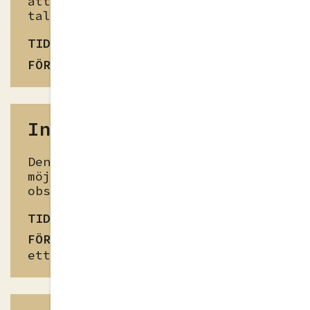
att öppna upp rummet för alla att
tala i.
TID
20-45min
FÖRBEREDELSE
Ingen
Inspelad muntlighet
Denna övning ger eleverna
möjlighet att se sig själva och
observera sitt eget tal som
TID
15min
FÖRBEREDELSE
Eleverna måste ha
ett egenskrivet manus redo