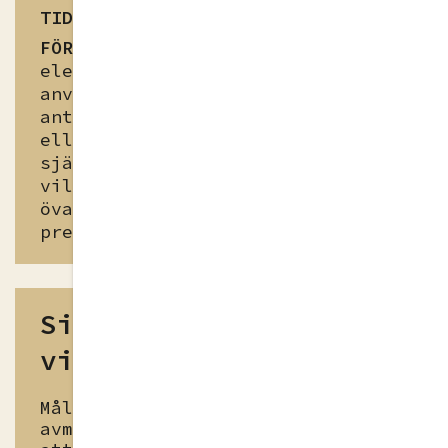
TID
15-60min
FÖRBEREDELSE
Se till att
eleverna har ett tal de kan
använda sig av under övningen,
antingen ett de skrivit själva
eller ett du valt. Välj även
själv vilka delar av övningen du
vill betona, olika elever behöver
öva på olika delar i sin
presentationsteknik.
Sist jag fattade ett
viktigt beslut
Målet med denna övning är att
avmystifiera talsituationen och